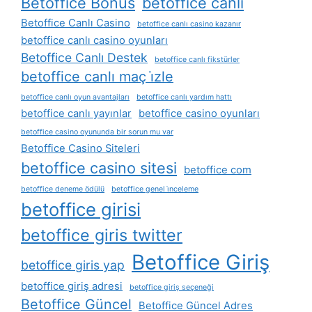
Betoffice Bonus
betoffice canli
Betoffice Canlı Casino
betoffice canlı casino kazanır
betoffice canlı casino oyunları
Betoffice Canlı Destek
betoffice canlı fikstürler
betoffice canlı maç i̇zle
betoffice canlı oyun avantajları
betoffice canlı yardım hattı
betoffice canlı yayınlar
betoffice casino oyunları
betoffice casino oyununda bir sorun mu var
Betoffice Casino Siteleri
betoffice casino sitesi
betoffice com
betoffice deneme ödülü
betoffice genel i̇nceleme
betoffice girisi
betoffice giris twitter
Betoffice Giriş
betoffice giris yap
betoffice giriş adresi
betoffice giriş seçeneği
Betoffice Güncel
Betoffice Güncel Adres