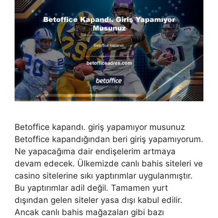
Betoffice kapandı. giriş yapamıyor musunuz
Betoffice kapandığından beri giriş yapamıyorum.
Ne yapacağıma dair endişelerim artmaya
devam edecek. Ülkemizde canlı bahis siteleri ve
casino sitelerine sıkı yaptırımlar uygulanmıştır.
Bu yaptırımlar adil değil. Tamamen yurt
dışından gelen siteler yasa dışı kabul edilir.
Ancak canlı bahis mağazaları gibi bazı