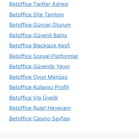
Betoffice Twitter Adresi
Betoffice Site Tanıtımı
Betoffice Güncel Oturum
Betoffice Güvenli Bahis
Betoffice Blackjack Keşfi
Betoffice Sosyal Platformlar
Betoffice Güvenilir Yayın
Betoffice Oyun Menüsü
Betoffice Kullanıcı Profili
Betoffice Vip Üyelik
Betoffice Rulet Heyecanı
Betoffice Casino Sayfası