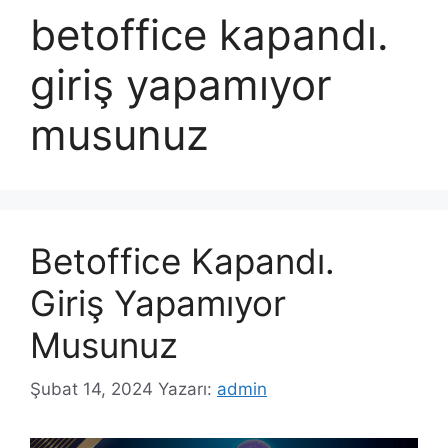
betoffice kapandı.
giriş yapamıyor
musunuz
Betoffice Kapandı.
Giriş Yapamıyor
Musunuz
Şubat 14, 2024
Yazarı:
admin