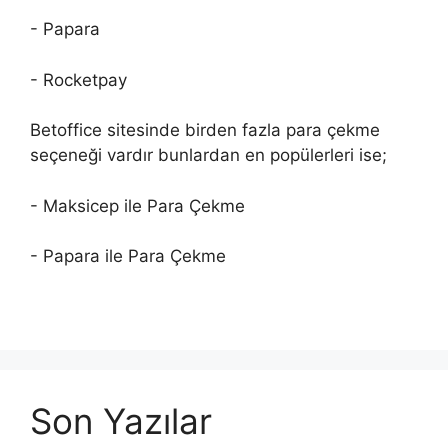
- Papara
- Rocketpay
Betoffice sitesinde birden fazla para çekme
seçeneği vardır bunlardan en popülerleri ise;
- Maksicep ile Para Çekme
- Papara ile Para Çekme
Son Yazılar