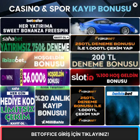
×
BETOFFICE GİRİŞ İÇİN TIKLAYINIZ!