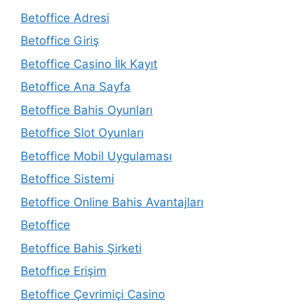
Betoffice Adresi
Betoffice Giriş
Betoffice Casino İlk Kayıt
Betoffice Ana Sayfa
Betoffice Bahis Oyunları
Betoffice Slot Oyunları
Betoffice Mobil Uygulaması
Betoffice Sistemi
Betoffice Online Bahis Avantajları
Betoffice
Betoffice Bahis Şirketi
Betoffice Erişim
Betoffice Çevrimiçi Casino