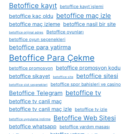
Betoffice kayıt
betoffice kayıt i̇şlemi
betoffice maç izle
betoffice kaç oldu
betoffice maç izleme
betoffice nasil bir site
Betoffice oyunları
betoffice orijinal adres
betoffice oyun seçenekleri
betoffice para yatirma
Betoffice Para Çekme
betoffice promosyon kodu
betoffice promosyon
betoffice sitesi
betoffice sikayet
betoffice site
betoffice spor bahisleri ve casino
betoffice slot seçenekleri
betoffice tv
Betoffice Telegram
betoffice tv canli maç
betoffice tv canli maç izle
betoffice tv izle
Betoffice Web Sitesi
betoffice uygulama i̇ndirme
betoffice whatsapp
betoffice yardım masası