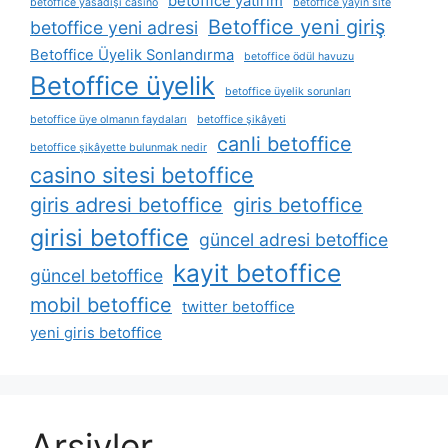
betoffice yatırım
betoffice yasadışı casino
betoffice yayın site
Betoffice yeni giriş
betoffice yeni adresi
Betoffice Üyelik Sonlandırma
betoffice ödül havuzu
Betoffice üyelik
betoffice üyelik sorunları
betoffice üye olmanın faydaları
betoffice şikâyeti
canli betoffice
betoffice şikâyette bulunmak nedir
casino sitesi betoffice
giris adresi betoffice
giris betoffice
girisi betoffice
güncel adresi betoffice
kayit betoffice
güncel betoffice
mobil betoffice
twitter betoffice
yeni giris betoffice
Arşivler