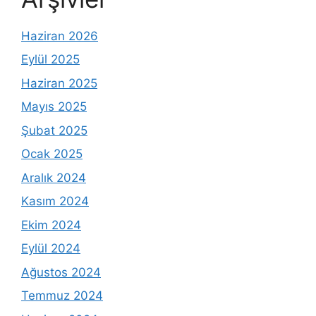
Haziran 2026
Eylül 2025
Haziran 2025
Mayıs 2025
Şubat 2025
Ocak 2025
Aralık 2024
Kasım 2024
Ekim 2024
Eylül 2024
Ağustos 2024
Temmuz 2024