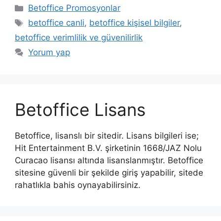
Kategoriler
Betoffice Promosyonlar
Etiketler
betoffice canli
,
betoffice kişisel bilgiler
,
betoffice verimlilik ve güvenilirlik
Yorum yap
Betoffice Lisans
Betoffice, lisanslı bir sitedir. Lisans bilgileri ise;
Hit Entertainment B.V. şirketinin 1668/JAZ Nolu
Curacao lisansı altında lisanslanmıştır. Betoffice
sitesine güvenli bir şekilde giriş yapabilir, sitede
rahatlıkla bahis oynayabilirsiniz.