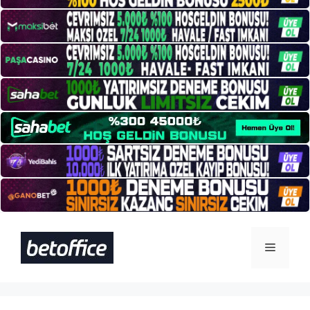
İçeriğe
atla
Menü