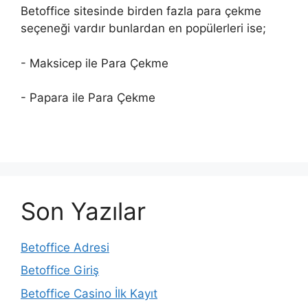
Betoffice sitesinde birden fazla para çekme
seçeneği vardır bunlardan en popülerleri ise;
- Maksicep ile Para Çekme
- Papara ile Para Çekme
Son Yazılar
Betoffice Adresi
Betoffice Giriş
Betoffice Casino İlk Kayıt