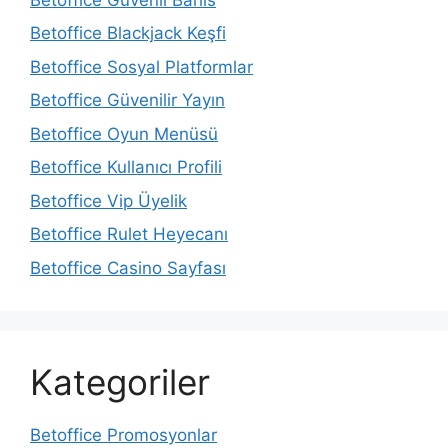
Betoffice Blackjack Keşfi
Betoffice Sosyal Platformlar
Betoffice Güvenilir Yayın
Betoffice Oyun Menüsü
Betoffice Kullanıcı Profili
Betoffice Vip Üyelik
Betoffice Rulet Heyecanı
Betoffice Casino Sayfası
Kategoriler
Betoffice Promosyonlar