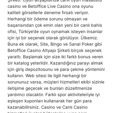
Şirketi. Oyun altyapısında canlı oyun masaüstü
casino ve Betoffice Live Casino ona oyunu
kaliteli görsellerle deneme fırsatı veriyor.
Herhangi bir ödeme sorunu olmayan ve
başarısından çok emin olan yeni bir canlı bahis
ofisi, Türkiye’de oyun oynamak isteyen insanlar
için iyi bir seçenek olarak görülüyor. Ülkemiz.
Buna ek olarak, Site, Bingo ve Sanal Poker gibi
Betoffice Casino Altyapı Şirketi birçok seçenek
yarattı. Başlamak için size iki farklı bonus veren
bir katalog yeterlidir. Kazandığınız parayı almak
için giriş depozitosunu ve para çekme yöntemini
kullanın. Web sitesi ile ilgili herhangi bir
sorununuz varsa, müşteri hizmetleri ekibi sizinle
iletişime geçecek ve bunları düzeltmenize
yardımcı olacaktır. Farklı spor aktiviteleriyle iyi
eşleşen kuponları kullanarak her gün para
kazanabilirsiniz. Casino ve Canlı Casino