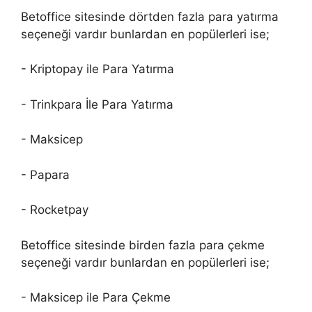
Betoffice sitesinde dörtden fazla para yatırma
seçeneği vardır bunlardan en popülerleri ise;
- Kriptopay ile Para Yatırma
- Trinkpara İle Para Yatırma
- Maksicep
- Papara
- Rocketpay
Betoffice sitesinde birden fazla para çekme
seçeneği vardır bunlardan en popülerleri ise;
- Maksicep ile Para Çekme