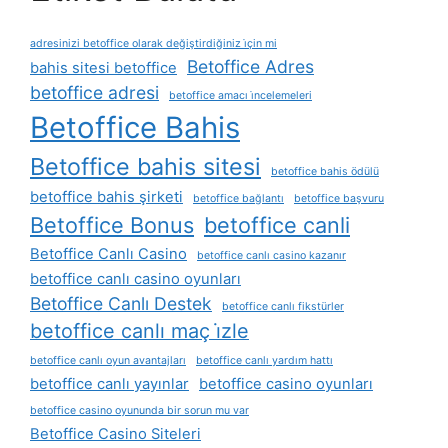
adresinizi betoffice olarak değiştirdiğiniz i̇çin mi
Betoffice Adres
bahis sitesi betoffice
betoffice adresi
betoffice amacı i̇ncelemeleri
Betoffice Bahis
Betoffice bahis sitesi
betoffice bahis ödülü
betoffice bahis şirketi
betoffice bağlantı
betoffice başvuru
Betoffice Bonus
betoffice canli
Betoffice Canlı Casino
betoffice canlı casino kazanır
betoffice canlı casino oyunları
Betoffice Canlı Destek
betoffice canlı fikstürler
betoffice canlı maç i̇zle
betoffice canlı oyun avantajları
betoffice canlı yardım hattı
betoffice canlı yayınlar
betoffice casino oyunları
betoffice casino oyununda bir sorun mu var
Betoffice Casino Siteleri