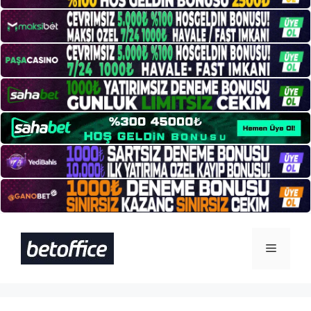
İçeriğe
atla
Menü