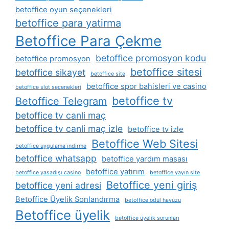
betoffice oyun seçenekleri
betoffice para yatirma
Betoffice Para Çekme
betoffice promosyon kodu
betoffice promosyon
betoffice sitesi
betoffice sikayet
betoffice site
betoffice spor bahisleri ve casino
betoffice slot seçenekleri
betoffice tv
Betoffice Telegram
betoffice tv canli maç
betoffice tv canli maç izle
betoffice tv izle
Betoffice Web Sitesi
betoffice uygulama i̇ndirme
betoffice whatsapp
betoffice yardım masası
betoffice yatırım
betoffice yasadışı casino
betoffice yayın site
Betoffice yeni giriş
betoffice yeni adresi
Betoffice Üyelik Sonlandırma
betoffice ödül havuzu
Betoffice üyelik
betoffice üyelik sorunları