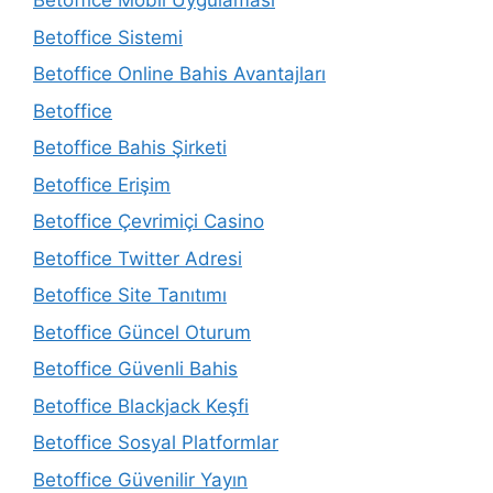
Betoffice Mobil Uygulaması
Betoffice Sistemi
Betoffice Online Bahis Avantajları
Betoffice
Betoffice Bahis Şirketi
Betoffice Erişim
Betoffice Çevrimiçi Casino
Betoffice Twitter Adresi
Betoffice Site Tanıtımı
Betoffice Güncel Oturum
Betoffice Güvenli Bahis
Betoffice Blackjack Keşfi
Betoffice Sosyal Platformlar
Betoffice Güvenilir Yayın