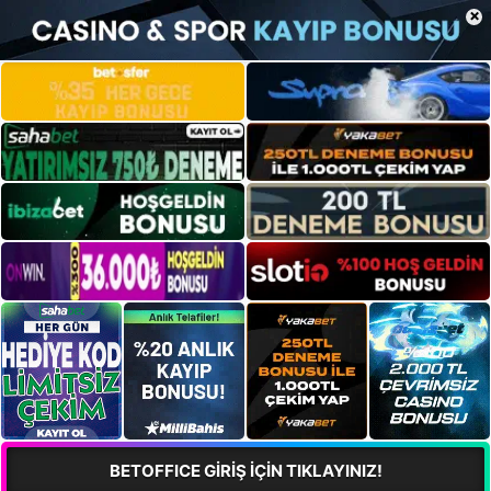
×
BETOFFICE GİRİŞ İÇİN TIKLAYINIZ!