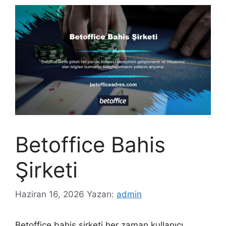
Betoffice Bahis
Şirketi
Haziran 16, 2026
Yazarı:
admin
Betoffice bahis şirketi her zaman kullanıcı