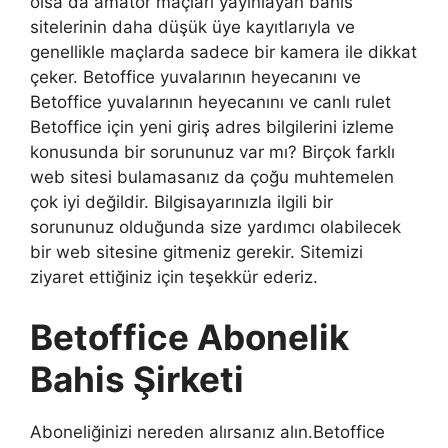
olsa da amatör maçları yayınlayan bahis
sitelerinin daha düşük üye kayıtlarıyla ve
genellikle maçlarda sadece bir kamera ile dikkat
çeker. Betoffice yuvalarının heyecanını ve
Betoffice yuvalarının heyecanını ve canlı rulet
Betoffice için yeni giriş adres bilgilerini izleme
konusunda bir sorununuz var mı? Birçok farklı
web sitesi bulamasanız da çoğu muhtemelen
çok iyi değildir. Bilgisayarınızla ilgili bir
sorununuz olduğunda size yardımcı olabilecek
bir web sitesine gitmeniz gerekir. Sitemizi
ziyaret ettiğiniz için teşekkür ederiz.
Betoffice Abonelik
Bahis Şirketi
Aboneliğinizi nereden alırsanız alın.Betoffice