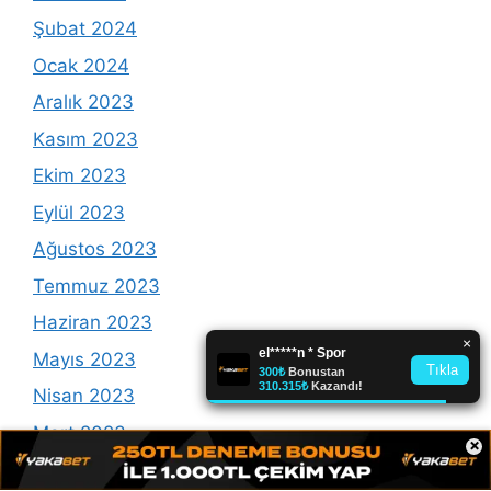
Şubat 2024
Ocak 2024
Aralık 2023
Kasım 2023
Ekim 2023
Eylül 2023
Ağustos 2023
Temmuz 2023
Haziran 2023
Mayıs 2023
Nisan 2023
Mart 2023
×
Şubat 2023