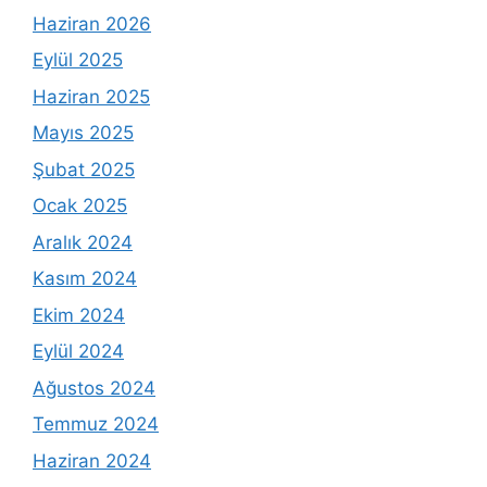
Haziran 2026
Eylül 2025
Haziran 2025
Mayıs 2025
Şubat 2025
Ocak 2025
Aralık 2024
Kasım 2024
Ekim 2024
Eylül 2024
Ağustos 2024
Temmuz 2024
Haziran 2024