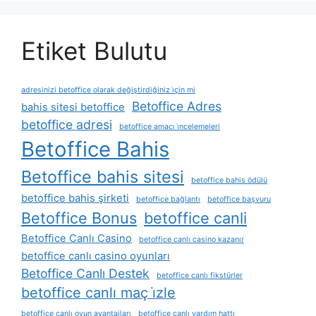
Etiket Bulutu
adresinizi betoffice olarak değiştirdiğiniz i̇çin mi
Betoffice Adres
bahis sitesi betoffice
betoffice adresi
betoffice amacı i̇ncelemeleri
Betoffice Bahis
Betoffice bahis sitesi
betoffice bahis ödülü
betoffice bahis şirketi
betoffice bağlantı
betoffice başvuru
Betoffice Bonus
betoffice canli
Betoffice Canlı Casino
betoffice canlı casino kazanır
betoffice canlı casino oyunları
Betoffice Canlı Destek
betoffice canlı fikstürler
betoffice canlı maç i̇zle
betoffice canlı oyun avantajları
betoffice canlı yardım hattı