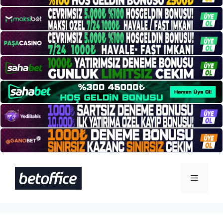
İçeriğe
atla
Menü