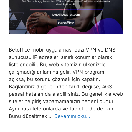
Betoffice mobil uygulaması bazı VPN ve DNS
sunucusu IP adresleri sınırlı konumlar olarak
listelenebilir. Bu, web sitemizin ülkenizde
çalışmadığı anlamına gelir. VPN programı
açıksa, bu sorunu çözmek için kapatın.
Bağlantınız diğerlerinden farklı değilse, AGS
passal hataları da alabilirsiniz. Bu genellikle web
sitelerine giriş yapamamanızın nedeni budur.
Aynı hata telefonlarda ve tabletlerde de olur.
Bunu düzeltmek …
Devamını oku…