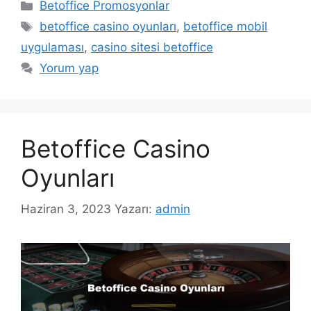
Kategoriler
Betoffice Promosyonlar
Etiketler
betoffice casino oyunları
,
betoffice mobil
uygulaması
,
casino sitesi betoffice
Yorum yap
Betoffice Casino
Oyunları
Haziran 3, 2023
Yazarı:
admin