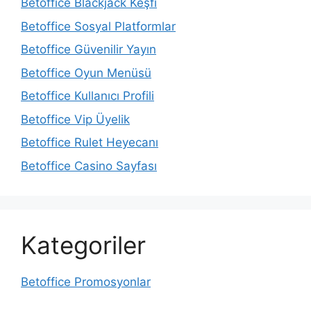
Betoffice Blackjack Keşfi
Betoffice Sosyal Platformlar
Betoffice Güvenilir Yayın
Betoffice Oyun Menüsü
Betoffice Kullanıcı Profili
Betoffice Vip Üyelik
Betoffice Rulet Heyecanı
Betoffice Casino Sayfası
Kategoriler
Betoffice Promosyonlar