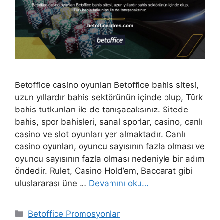
Betoffice casino oyunları Betoffice bahis sitesi,
uzun yıllardır bahis sektörünün içinde olup, Türk
bahis tutkunları ile de tanışacaksınız. Sitede
bahis, spor bahisleri, sanal sporlar, casino, canlı
casino ve slot oyunları yer almaktadır. Canlı
casino oyunları, oyuncu sayısının fazla olması ve
oyuncu sayısının fazla olması nedeniyle bir adım
öndedir. Rulet, Casino Hold’em, Baccarat gibi
uluslararası üne …
Devamını oku…
Kategoriler
Betoffice Promosyonlar