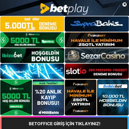
×
BETOFFICE GİRİŞ İÇİN TIKLAYINIZ!