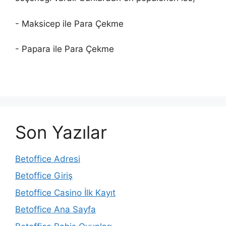
- Maksicep ile Para Çekme
- Papara ile Para Çekme
Son Yazılar
Betoffice Adresi
Betoffice Giriş
Betoffice Casino İlk Kayıt
Betoffice Ana Sayfa