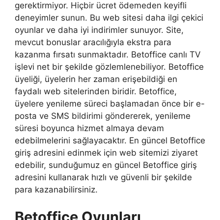
gerektirmiyor. Hiçbir ücret ödemeden keyifli
deneyimler sunun. Bu web sitesi daha ilgi çekici
oyunlar ve daha iyi indirimler sunuyor. Site,
mevcut bonuslar aracılığıyla ekstra para
kazanma fırsatı sunmaktadır. Betoffice canlı TV
işlevi net bir şekilde gözlemlenebiliyor. Betoffice
üyeliği, üyelerin her zaman erişebildiği en
faydalı web sitelerinden biridir. Betoffice,
üyelere yenileme süreci başlamadan önce bir e-
posta ve SMS bildirimi göndererek, yenileme
süresi boyunca hizmet almaya devam
edebilmelerini sağlayacaktır. En güncel Betoffice
giriş adresini edinmek için web sitemizi ziyaret
edebilir, sunduğumuz en güncel Betoffice giriş
adresini kullanarak hızlı ve güvenli bir şekilde
para kazanabilirsiniz.
Betoffice Oyunları