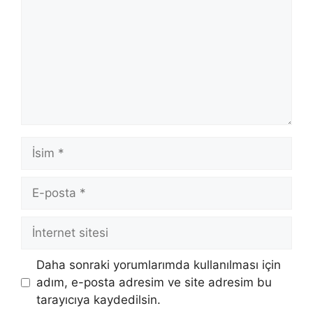
İsim
E-
posta
İnternet
sitesi
Daha sonraki yorumlarımda kullanılması için
adım, e-posta adresim ve site adresim bu
tarayıcıya kaydedilsin.