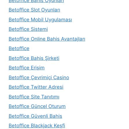
Betoffice Bahis Oyunları
Betoffice Slot Oyunları
Betoffice Mobil Uygulaması
Betoffice Sistemi
Betoffice Online Bahis Avantajları
Betoffice
Betoffice Bahis Şirketi
Betoffice Erişim
Betoffice Çevrimiçi Casino
Betoffice Twitter Adresi
Betoffice Site Tanıtımı
Betoffice Güncel Oturum
Betoffice Güvenli Bahis
Betoffice Blackjack Keşfi