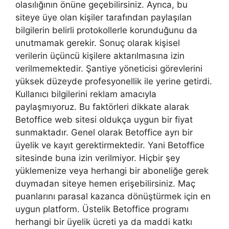
olasılığının önüne geçebilirsiniz. Ayrıca, bu
siteye üye olan kişiler tarafından paylaşılan
bilgilerin belirli protokollerle korunduğunu da
unutmamak gerekir. Sonuç olarak kişisel
verilerin üçüncü kişilere aktarılmasına izin
verilmemektedir. Şantiye yöneticisi görevlerini
yüksek düzeyde profesyonellik ile yerine getirdi.
Kullanıcı bilgilerini reklam amacıyla
paylaşmıyoruz. Bu faktörleri dikkate alarak
Betoffice web sitesi oldukça uygun bir fiyat
sunmaktadır. Genel olarak Betoffice ayrı bir
üyelik ve kayıt gerektirmektedir. Yani Betoffice
sitesinde buna izin verilmiyor. Hiçbir şey
yüklemenize veya herhangi bir aboneliğe gerek
duymadan siteye hemen erişebilirsiniz. Maç
puanlarını parasal kazanca dönüştürmek için en
uygun platform. Üstelik Betoffice programı
herhangi bir üyelik ücreti ya da maddi katkı