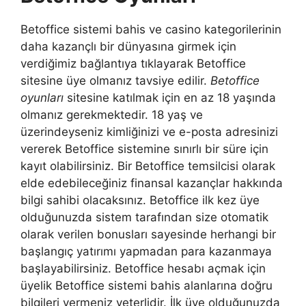
Betoffice sistemi bahis ve casino kategorilerinin
daha kazançlı bir dünyasına girmek için
verdiğimiz bağlantıya tıklayarak Betoffice
sitesine üye olmanız tavsiye edilir.
Betoffice
oyunları
sitesine katılmak için en az 18 yaşında
olmanız gerekmektedir. 18 yaş ve
üzerindeyseniz kimliğinizi ve e-posta adresinizi
vererek Betoffice sistemine sınırlı bir süre için
kayıt olabilirsiniz. Bir Betoffice temsilcisi olarak
elde edebileceğiniz finansal kazançlar hakkında
bilgi sahibi olacaksınız. Betoffice ilk kez üye
olduğunuzda sistem tarafından size otomatik
olarak verilen bonusları sayesinde herhangi bir
başlangıç ​​yatırımı yapmadan para kazanmaya
başlayabilirsiniz. Betoffice hesabı açmak için
üyelik Betoffice sistemi bahis alanlarına doğru
bilgileri vermeniz yeterlidir. İlk üye olduğunuzda