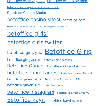
betoffice canlı yayınlar
betoffice casino oyunları
betoffice casino oyununda bir sorun mu var
Betoffice Casino Siteleri
betoffice casino sitesi
betoffice com
betoffice deneme ödülü
betoffice genel i̇nceleme
betoffice girisi
betoffice giris twitter
Betoffice Giriş
betoffice giris yap
betoffice giriş adresi
betoffice giriş seçeneği
Betoffice Güncel
Betoffice Güncel Adres
betoffice güncel adresi
betoffice güvenebilir misin
betoffice güvenilirlik
Betoffice Güvenilir Mi
betoffice güvenlir mi
betoffice hizmeti
betoffice instagram
betoffice i̇zin verilmiyor mu
Betoffice kayıt
betoffice kayıt i̇şlemi