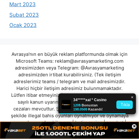
Mart 2023
Şubat 2023
Ocak 2023
Avrasya'nın en büyük reklam platformunda olmak için
Microsoft Teams:
reklam@avrasyamarketing.com
adresimizden veya Telegram: @Avrasyamarketing
adresimizden irtibat kurabilirsiniz. (Tek iletişim
adreslerimiz teams / telegram ve mail adresimizdir.
Harici hiçbir iletişim adresimiz bulunmamaktadır.
Lütfen itibar etmeyiniz.) Türkiye yasalarına göre 7258
sayılı kanun uyarınca yasa dışı bahis oynamanın
cezaları mevcuttur. Şu an bulunduğunuz site hiç bir
şekilde illegal bahis oyunları oynatmıyor ve oynamaya
aracı olmuyordur.
bilyoncu
|
betirocasino
|
narubet
|
×
sosabet
|
crosbetsitesi
|
mokkabet
|
gececasino
|
atlantisbahisgirisyap
"