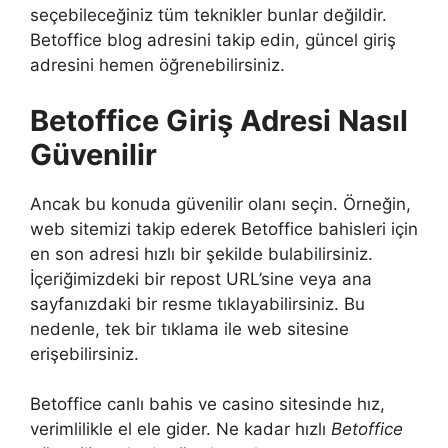
seçebileceğiniz tüm teknikler bunlar değildir.
Betoffice blog adresini takip edin, güncel giriş
adresini hemen öğrenebilirsiniz.
Betoffice Giriş Adresi Nasıl
Güvenilir
Ancak bu konuda güvenilir olanı seçin. Örneğin,
web sitemizi takip ederek Betoffice bahisleri için
en son adresi hızlı bir şekilde bulabilirsiniz.
İçeriğimizdeki bir repost URL’sine veya ana
sayfanızdaki bir resme tıklayabilirsiniz. Bu
nedenle, tek bir tıklama ile web sitesine
erişebilirsiniz.
Betoffice canlı bahis ve casino sitesinde hız,
verimlilikle el ele gider. Ne kadar hızlı
Betoffice