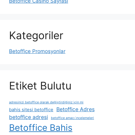
Betoffice Casino Sayfası
Kategoriler
Betoffice Promosyonlar
Etiket Bulutu
adresinizi betoffice olarak değiştirdiğiniz i̇çin mi
Betoffice Adres
bahis sitesi betoffice
betoffice adresi
betoffice amacı i̇ncelemeleri
Betoffice Bahis