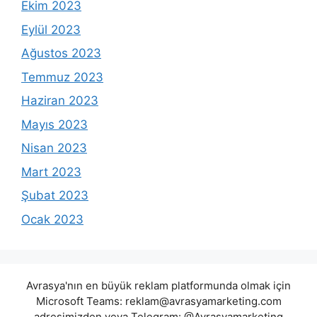
Ekim 2023
Eylül 2023
Ağustos 2023
Temmuz 2023
Haziran 2023
Mayıs 2023
Nisan 2023
Mart 2023
Şubat 2023
Ocak 2023
Avrasya'nın en büyük reklam platformunda olmak için
Microsoft Teams:
reklam@avrasyamarketing.com
adresimizden veya Telegram: @Avrasyamarketing