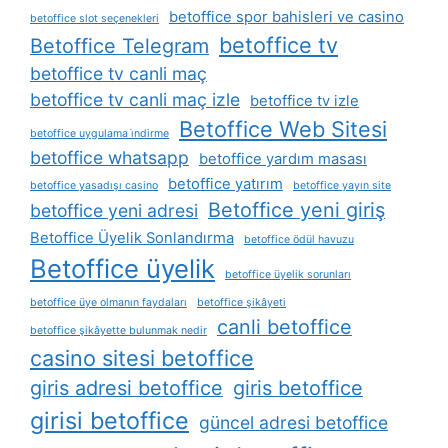
betoffice spor bahisleri ve casino
betoffice slot seçenekleri
betoffice tv
Betoffice Telegram
betoffice tv canli maç
betoffice tv canli maç izle
betoffice tv izle
Betoffice Web Sitesi
betoffice uygulama i̇ndirme
betoffice whatsapp
betoffice yardım masası
betoffice yatırım
betoffice yasadışı casino
betoffice yayın site
Betoffice yeni giriş
betoffice yeni adresi
Betoffice Üyelik Sonlandırma
betoffice ödül havuzu
Betoffice üyelik
betoffice üyelik sorunları
betoffice üye olmanın faydaları
betoffice şikâyeti
canli betoffice
betoffice şikâyette bulunmak nedir
casino sitesi betoffice
giris adresi betoffice
giris betoffice
girisi betoffice
güncel adresi betoffice