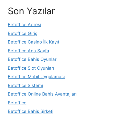
Son Yazılar
Betoffice Adresi
Betoffice Giriş
Betoffice Casino İlk Kayıt
Betoffice Ana Sayfa
Betoffice Bahis Oyunları
Betoffice Slot Oyunları
Betoffice Mobil Uygulaması
Betoffice Sistemi
Betoffice Online Bahis Avantajları
Betoffice
Betoffice Bahis Şirketi