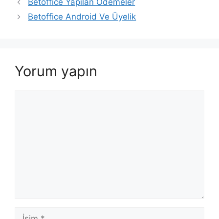
Betoffice Yapılan Ödemeler
Betoffice Android Ve Üyelik
Yorum yapın
Yorum
İsim