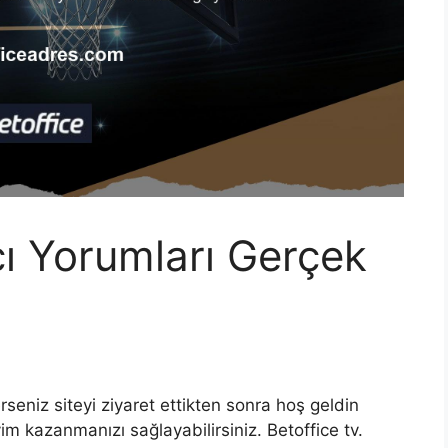
cı Yorumları Gerçek
erseniz siteyi ziyaret ettikten sonra hoş geldin
 kazanmanızı sağlayabilirsiniz. Betoffice tv.