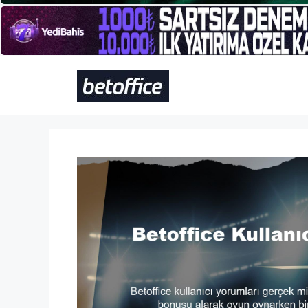
İçeriğe
atla