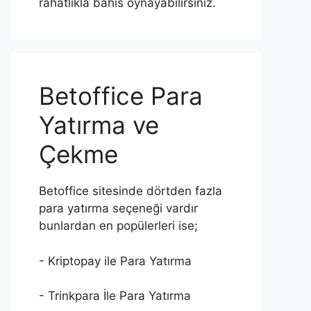
rahatlıkla bahis oynayabilirsiniz.
Betoffice Para
Yatırma ve
Çekme
Betoffice sitesinde dörtden fazla
para yatırma seçeneği vardır
bunlardan en popülerleri ise;
- Kriptopay ile Para Yatırma
- Trinkpara İle Para Yatırma