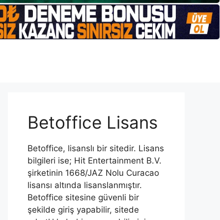
Betoffice Lisans
Betoffice, lisanslı bir sitedir. Lisans
bilgileri ise; Hit Entertainment B.V.
şirketinin 1668/JAZ Nolu Curacao
lisansı altında lisanslanmıştır.
Betoffice sitesine güvenli bir
şekilde giriş yapabilir, sitede