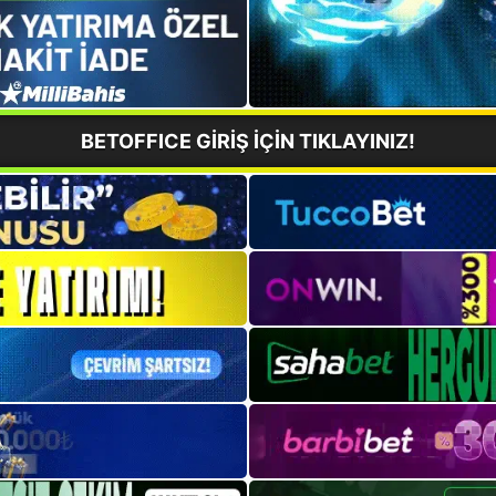
BETOFFICE GİRİŞ İÇİN TIKLAYINIZ!