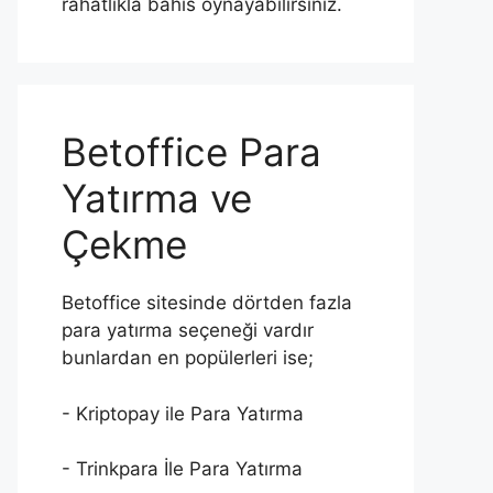
rahatlıkla bahis oynayabilirsiniz.
Betoffice Para
Yatırma ve
Çekme
Betoffice sitesinde dörtden fazla
para yatırma seçeneği vardır
bunlardan en popülerleri ise;
- Kriptopay ile Para Yatırma
- Trinkpara İle Para Yatırma