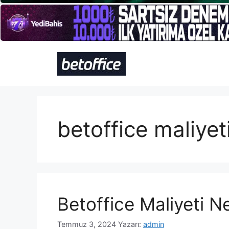
İçeriğe
atla
betoffice maliyet
Betoffice Maliyeti N
Temmuz 3, 2024
Yazarı:
admin