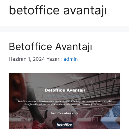
betoffice avantajı
Betoffice Avantajı
Haziran 1, 2024
Yazarı:
admin