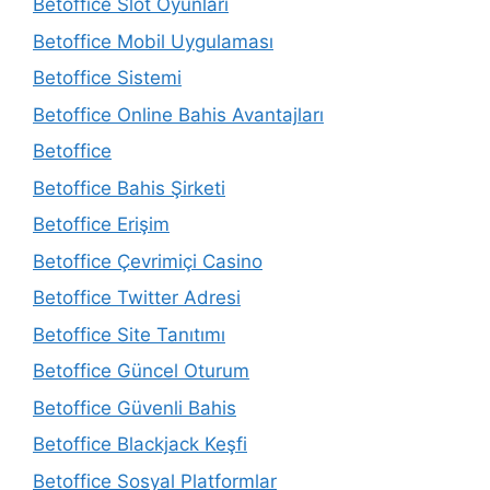
Betoffice Slot Oyunları
Betoffice Mobil Uygulaması
Betoffice Sistemi
Betoffice Online Bahis Avantajları
Betoffice
Betoffice Bahis Şirketi
Betoffice Erişim
Betoffice Çevrimiçi Casino
Betoffice Twitter Adresi
Betoffice Site Tanıtımı
Betoffice Güncel Oturum
Betoffice Güvenli Bahis
Betoffice Blackjack Keşfi
Betoffice Sosyal Platformlar