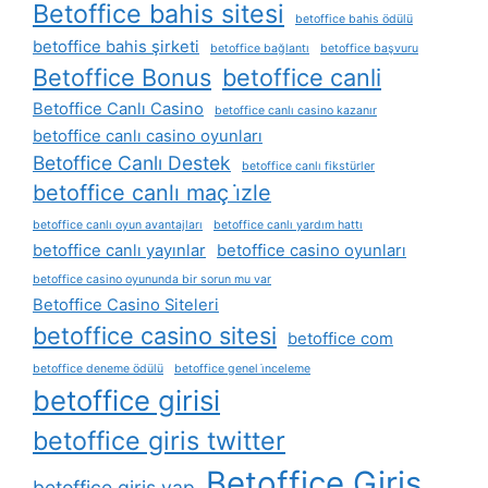
Betoffice bahis sitesi
betoffice bahis ödülü
betoffice bahis şirketi
betoffice bağlantı
betoffice başvuru
Betoffice Bonus
betoffice canli
Betoffice Canlı Casino
betoffice canlı casino kazanır
betoffice canlı casino oyunları
Betoffice Canlı Destek
betoffice canlı fikstürler
betoffice canlı maç i̇zle
betoffice canlı oyun avantajları
betoffice canlı yardım hattı
betoffice canlı yayınlar
betoffice casino oyunları
betoffice casino oyununda bir sorun mu var
Betoffice Casino Siteleri
betoffice casino sitesi
betoffice com
betoffice deneme ödülü
betoffice genel i̇nceleme
betoffice girisi
betoffice giris twitter
Betoffice Giriş
betoffice giris yap