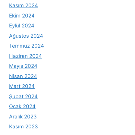
Kasım 2024
Ekim 2024
Eylül 2024
Ağustos 2024
Temmuz 2024
Haziran 2024
Mayıs 2024
Nisan 2024
Mart 2024
Şubat 2024
Ocak 2024
Aralık 2023
Kasım 2023