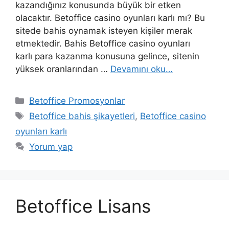
kazandığınız konusunda büyük bir etken
olacaktır. Betoffice casino oyunları karlı mı? Bu
sitede bahis oynamak isteyen kişiler merak
etmektedir. Bahis Betoffice casino oyunları
karlı para kazanma konusuna gelince, sitenin
yüksek oranlarından …
Devamını oku…
Kategoriler
Betoffice Promosyonlar
Etiketler
Betoffice bahis şikayetleri
,
Betoffice casino
oyunları karlı
Yorum yap
Betoffice Lisans