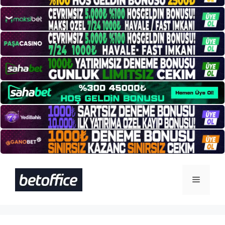
İçeriğe
atla
Menü