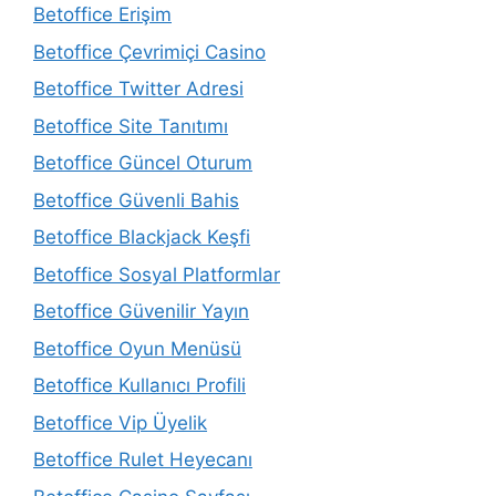
Betoffice Erişim
Betoffice Çevrimiçi Casino
Betoffice Twitter Adresi
Betoffice Site Tanıtımı
Betoffice Güncel Oturum
Betoffice Güvenli Bahis
Betoffice Blackjack Keşfi
Betoffice Sosyal Platformlar
Betoffice Güvenilir Yayın
Betoffice Oyun Menüsü
Betoffice Kullanıcı Profili
Betoffice Vip Üyelik
Betoffice Rulet Heyecanı