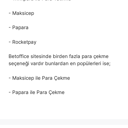
- Maksicep
- Papara
- Rocketpay
Betoffice sitesinde birden fazla para çekme
seçeneği vardır bunlardan en popülerleri ise;
- Maksicep ile Para Çekme
- Papara ile Para Çekme