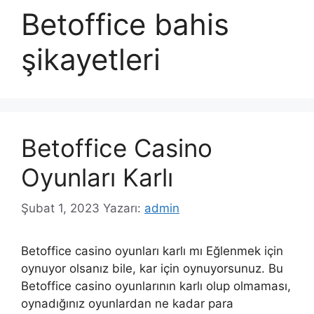
Betoffice bahis
şikayetleri
Betoffice Casino
Oyunları Karlı
Şubat 1, 2023
Yazarı:
admin
Betoffice casino oyunları karlı mı Eğlenmek için
oynuyor olsanız bile, kar için oynuyorsunuz. Bu
Betoffice casino oyunlarının karlı olup olmaması,
oynadığınız oyunlardan ne kadar para