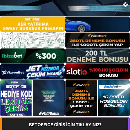
×
BETOFFICE GİRİŞ İÇİN TIKLAYINIZ!