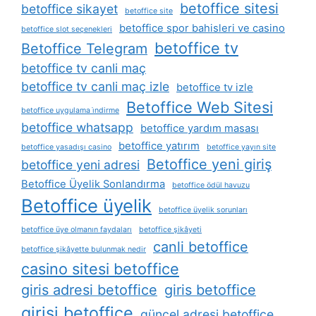
betoffice sitesi
betoffice sikayet
betoffice site
betoffice spor bahisleri ve casino
betoffice slot seçenekleri
betoffice tv
Betoffice Telegram
betoffice tv canli maç
betoffice tv canli maç izle
betoffice tv izle
Betoffice Web Sitesi
betoffice uygulama i̇ndirme
betoffice whatsapp
betoffice yardım masası
betoffice yatırım
betoffice yasadışı casino
betoffice yayın site
Betoffice yeni giriş
betoffice yeni adresi
Betoffice Üyelik Sonlandırma
betoffice ödül havuzu
Betoffice üyelik
betoffice üyelik sorunları
betoffice üye olmanın faydaları
betoffice şikâyeti
canli betoffice
betoffice şikâyette bulunmak nedir
casino sitesi betoffice
giris adresi betoffice
giris betoffice
girisi betoffice
güncel adresi betoffice