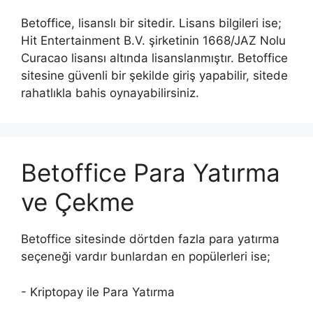
Betoffice, lisanslı bir sitedir. Lisans bilgileri ise;
Hit Entertainment B.V. şirketinin 1668/JAZ Nolu
Curacao lisansı altında lisanslanmıştır. Betoffice
sitesine güvenli bir şekilde giriş yapabilir, sitede
rahatlıkla bahis oynayabilirsiniz.
Betoffice Para Yatırma
ve Çekme
Betoffice sitesinde dörtden fazla para yatırma
seçeneği vardır bunlardan en popülerleri ise;
- Kriptopay ile Para Yatırma