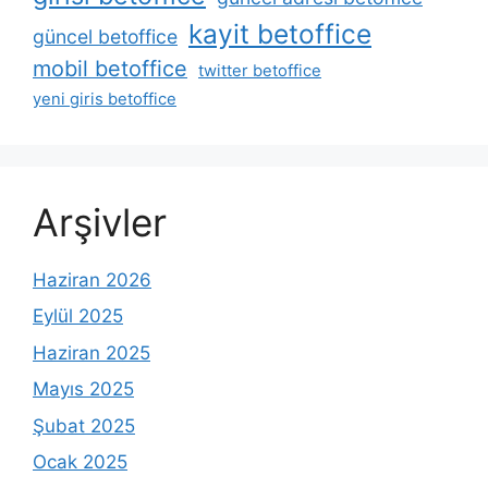
kayit betoffice
güncel betoffice
mobil betoffice
twitter betoffice
yeni giris betoffice
Arşivler
Haziran 2026
Eylül 2025
Haziran 2025
Mayıs 2025
Şubat 2025
Ocak 2025