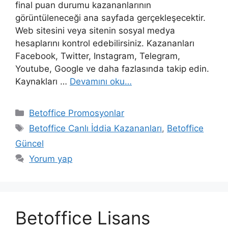
final puan durumu kazananlarının
görüntüleneceği ana sayfada gerçekleşecektir.
Web sitesini veya sitenin sosyal medya
hesaplarını kontrol edebilirsiniz. Kazananları
Facebook, Twitter, Instagram, Telegram,
Youtube, Google ve daha fazlasında takip edin.
Kaynakları …
Devamını oku…
Kategoriler
Betoffice Promosyonlar
Etiketler
Betoffice Canlı İddia Kazananları
,
Betoffice
Güncel
Yorum yap
Betoffice Lisans