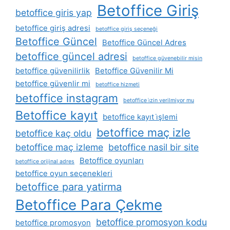
Betoffice Giriş
betoffice giris yap
betoffice giriş adresi
betoffice giriş seçeneği
Betoffice Güncel
Betoffice Güncel Adres
betoffice güncel adresi
betoffice güvenebilir misin
betoffice güvenilirlik
Betoffice Güvenilir Mi
betoffice güvenlir mi
betoffice hizmeti
betoffice instagram
betoffice i̇zin verilmiyor mu
Betoffice kayıt
betoffice kayıt i̇şlemi
betoffice maç izle
betoffice kaç oldu
betoffice maç izleme
betoffice nasil bir site
Betoffice oyunları
betoffice orijinal adres
betoffice oyun seçenekleri
betoffice para yatirma
Betoffice Para Çekme
betoffice promosyon kodu
betoffice promosyon