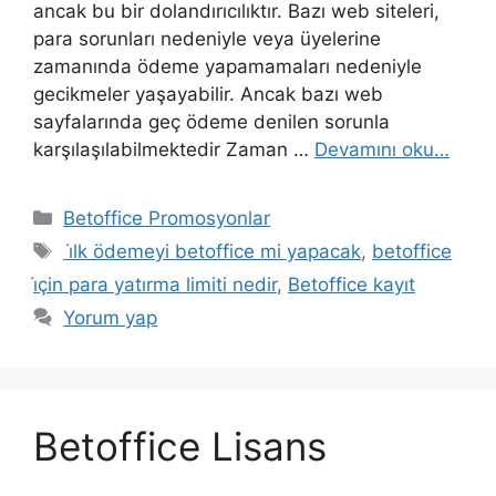
ancak bu bir dolandırıcılıktır. Bazı web siteleri,
para sorunları nedeniyle veya üyelerine
zamanında ödeme yapamamaları nedeniyle
gecikmeler yaşayabilir. Ancak bazı web
sayfalarında geç ödeme denilen sorunla
karşılaşılabilmektedir Zaman …
Devamını oku…
Kategoriler
Betoffice Promosyonlar
Etiketler
i̇lk ödemeyi betoffice mi yapacak
,
betoffice
i̇çin para yatırma limiti nedir
,
Betoffice kayıt
Yorum yap
Betoffice Lisans