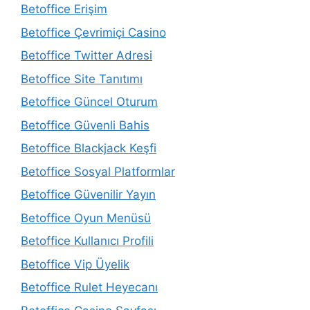
Betoffice Erişim
Betoffice Çevrimiçi Casino
Betoffice Twitter Adresi
Betoffice Site Tanıtımı
Betoffice Güncel Oturum
Betoffice Güvenli Bahis
Betoffice Blackjack Keşfi
Betoffice Sosyal Platformlar
Betoffice Güvenilir Yayın
Betoffice Oyun Menüsü
Betoffice Kullanıcı Profili
Betoffice Vip Üyelik
Betoffice Rulet Heyecanı