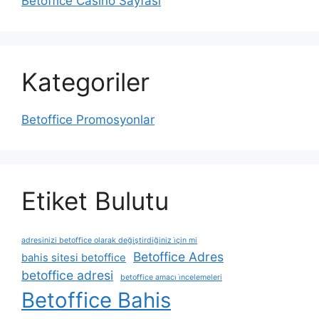
Betoffice Casino Sayfası
Kategoriler
Betoffice Promosyonlar
Etiket Bulutu
adresinizi betoffice olarak değiştirdiğiniz i̇çin mi
Betoffice Adres
bahis sitesi betoffice
betoffice adresi
betoffice amacı i̇ncelemeleri
Betoffice Bahis