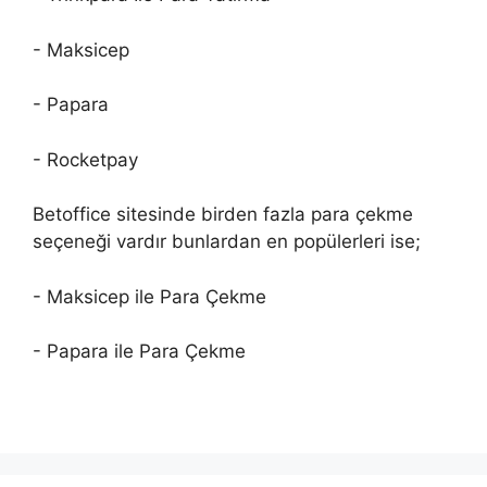
- Maksicep
- Papara
- Rocketpay
Betoffice sitesinde birden fazla para çekme
seçeneği vardır bunlardan en popülerleri ise;
- Maksicep ile Para Çekme
- Papara ile Para Çekme