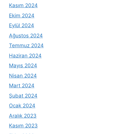
Kasım 2024
Ekim 2024
Eylül 2024
Ağustos 2024
Temmuz 2024
Haziran 2024
Mayıs 2024
Nisan 2024
Mart 2024
Şubat 2024
Ocak 2024
Aralık 2023
Kasım 2023