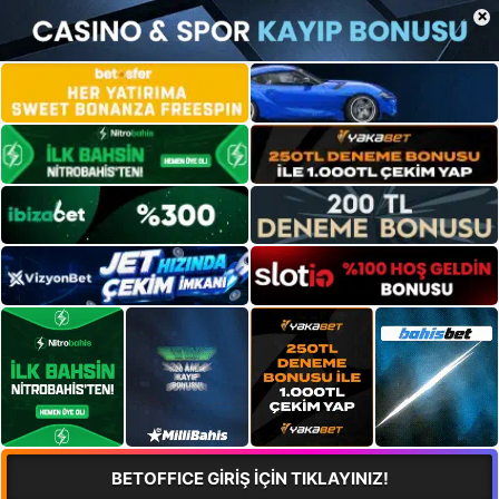
×
BETOFFICE GİRİŞ İÇİN TIKLAYINIZ!