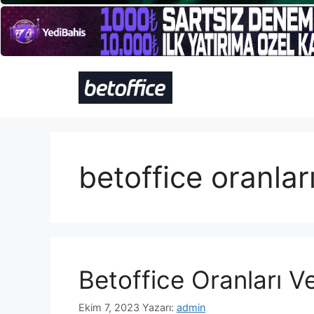
İçeriğe
atla
betoffice oranları
Betoffice Oranları V
Ekim 7, 2023
Yazarı:
admin