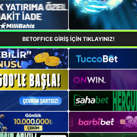
BETOFFICE GİRİŞ İÇİN TIKLAYINIZ!