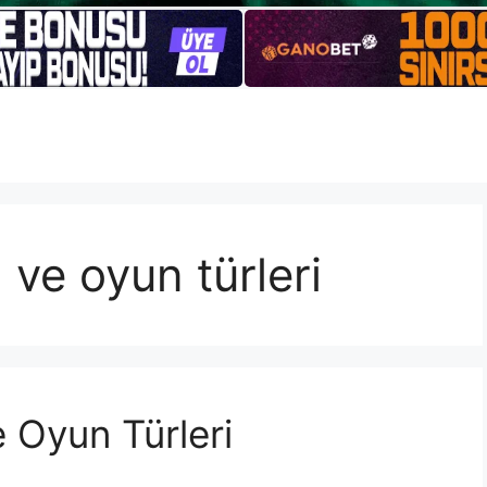
 ve oyun türleri
e Oyun Türleri