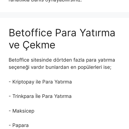
Betoffice Para Yatırma
ve Çekme
Betoffice sitesinde dörtden fazla para yatırma
seçeneği vardır bunlardan en popülerleri ise;
- Kriptopay ile Para Yatırma
- Trinkpara İle Para Yatırma
- Maksicep
- Papara