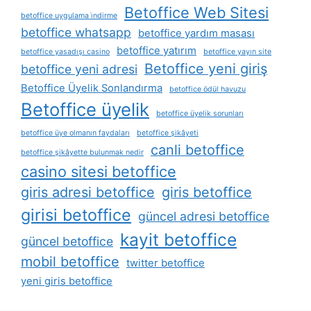
Betoffice Web Sitesi
betoffice uygulama i̇ndirme
betoffice whatsapp
betoffice yardım masası
betoffice yatırım
betoffice yasadışı casino
betoffice yayın site
Betoffice yeni giriş
betoffice yeni adresi
Betoffice Üyelik Sonlandırma
betoffice ödül havuzu
Betoffice üyelik
betoffice üyelik sorunları
betoffice üye olmanın faydaları
betoffice şikâyeti
canli betoffice
betoffice şikâyette bulunmak nedir
casino sitesi betoffice
giris adresi betoffice
giris betoffice
girisi betoffice
güncel adresi betoffice
kayit betoffice
güncel betoffice
mobil betoffice
twitter betoffice
yeni giris betoffice