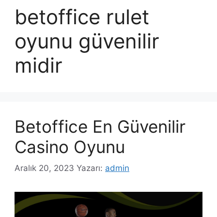
betoffice rulet
oyunu güvenilir
midir
Betoffice En Güvenilir
Casino Oyunu
Aralık 20, 2023
Yazarı:
admin