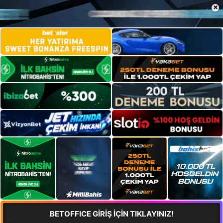
×
BETOFFICE GİRİŞ İÇİN TIKLAYINIZ!