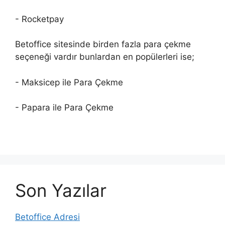
- Rocketpay
Betoffice sitesinde birden fazla para çekme
seçeneği vardır bunlardan en popülerleri ise;
- Maksicep ile Para Çekme
- Papara ile Para Çekme
Son Yazılar
Betoffice Adresi