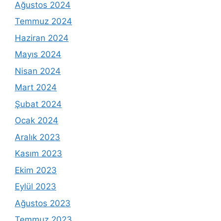
Ağustos 2024
Temmuz 2024
Haziran 2024
Mayıs 2024
Nisan 2024
Mart 2024
Şubat 2024
Ocak 2024
Aralık 2023
Kasım 2023
Ekim 2023
Eylül 2023
Ağustos 2023
Temmuz 2023