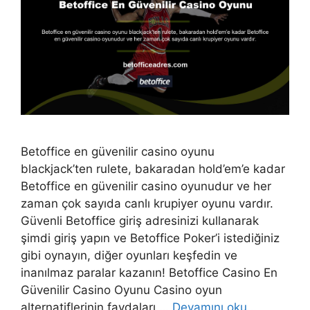
Betoffice en güvenilir casino oyunu
blackjack’ten rulete, bakaradan hold’em’e kadar
Betoffice en güvenilir casino oyunudur ve her
zaman çok sayıda canlı krupiyer oyunu vardır.
Güvenli Betoffice giriş adresinizi kullanarak
şimdi giriş yapın ve Betoffice Poker’i istediğiniz
gibi oynayın, diğer oyunları keşfedin ve
inanılmaz paralar kazanın! Betoffice Casino En
Güvenilir Casino Oyunu Casino oyun
alternatiflerinin faydaları …
Devamını oku…