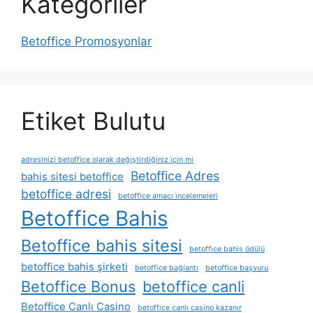
Kategoriler
Betoffice Promosyonlar
Etiket Bulutu
adresinizi betoffice olarak değiştirdiğiniz i̇çin mi
Betoffice Adres
bahis sitesi betoffice
betoffice adresi
betoffice amacı i̇ncelemeleri
Betoffice Bahis
Betoffice bahis sitesi
betoffice bahis ödülü
betoffice bahis şirketi
betoffice bağlantı
betoffice başvuru
Betoffice Bonus
betoffice canli
Betoffice Canlı Casino
betoffice canlı casino kazanır