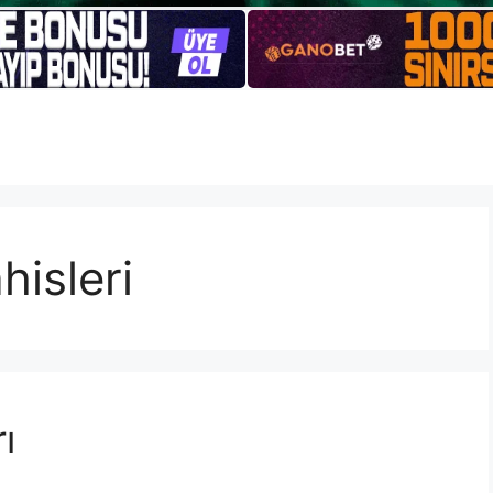
hisleri
ı