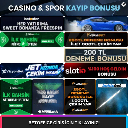
×
BETOFFICE GİRİŞ İÇİN TIKLAYINIZ!