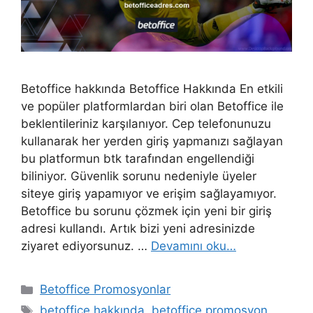
Betoffice hakkında Betoffice Hakkında En etkili
ve popüler platformlardan biri olan Betoffice ile
beklentileriniz karşılanıyor. Cep telefonunuzu
kullanarak her yerden giriş yapmanızı sağlayan
bu platformun btk tarafından engellendiği
biliniyor. Güvenlik sorunu nedeniyle üyeler
siteye giriş yapamıyor ve erişim sağlayamıyor.
Betoffice bu sorunu çözmek için yeni bir giriş
adresi kullandı. Artık bizi yeni adresinizde
ziyaret ediyorsunuz. …
Devamını oku…
Kategoriler
Betoffice Promosyonlar
Etiketler
betoffice hakkında
,
betoffice promosyon
,