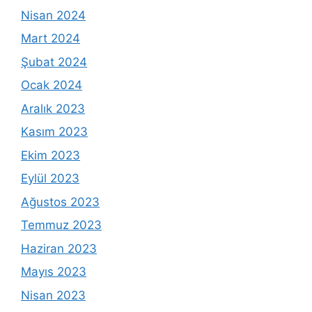
Nisan 2024
Mart 2024
Şubat 2024
Ocak 2024
Aralık 2023
Kasım 2023
Ekim 2023
Eylül 2023
Ağustos 2023
Temmuz 2023
Haziran 2023
Mayıs 2023
Nisan 2023