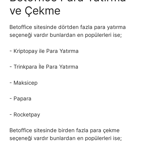
ve Çekme
Betoffice sitesinde dörtden fazla para yatırma
seçeneği vardır bunlardan en popülerleri ise;
- Kriptopay ile Para Yatırma
- Trinkpara İle Para Yatırma
- Maksicep
- Papara
- Rocketpay
Betoffice sitesinde birden fazla para çekme
seçeneği vardır bunlardan en popülerleri ise;