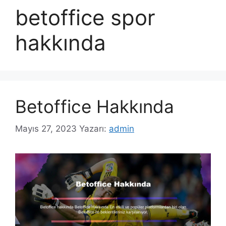
betoffice spor
hakkında
Betoffice Hakkında
Mayıs 27, 2023
Yazarı:
admin