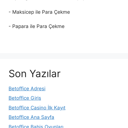
- Maksicep ile Para Çekme
- Papara ile Para Çekme
Son Yazılar
Betoffice Adresi
Betoffice Giriş
Betoffice Casino İlk Kayıt
Betoffice Ana Sayfa
Betoffice Bahis Oyunları