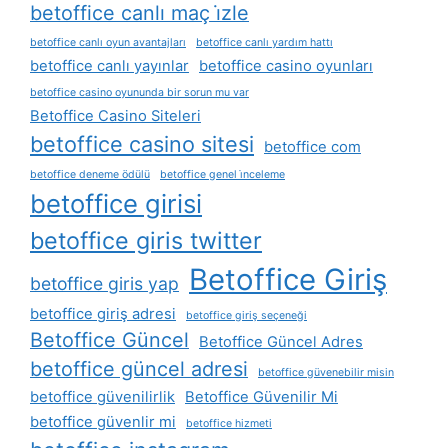
betoffice canlı maç i̇zle
betoffice canlı oyun avantajları
betoffice canlı yardım hattı
betoffice canlı yayınlar
betoffice casino oyunları
betoffice casino oyununda bir sorun mu var
Betoffice Casino Siteleri
betoffice casino sitesi
betoffice com
betoffice deneme ödülü
betoffice genel i̇nceleme
betoffice girisi
betoffice giris twitter
Betoffice Giriş
betoffice giris yap
betoffice giriş adresi
betoffice giriş seçeneği
Betoffice Güncel
Betoffice Güncel Adres
betoffice güncel adresi
betoffice güvenebilir misin
betoffice güvenilirlik
Betoffice Güvenilir Mi
betoffice güvenlir mi
betoffice hizmeti