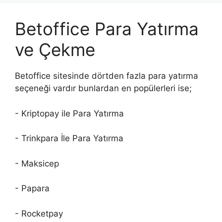
Betoffice Para Yatırma
ve Çekme
Betoffice sitesinde dörtden fazla para yatırma
seçeneği vardır bunlardan en popülerleri ise;
- Kriptopay ile Para Yatırma
- Trinkpara İle Para Yatırma
- Maksicep
- Papara
- Rocketpay