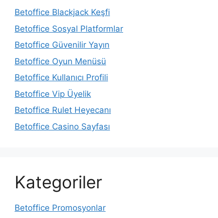
Betoffice Blackjack Keşfi
Betoffice Sosyal Platformlar
Betoffice Güvenilir Yayın
Betoffice Oyun Menüsü
Betoffice Kullanıcı Profili
Betoffice Vip Üyelik
Betoffice Rulet Heyecanı
Betoffice Casino Sayfası
Kategoriler
Betoffice Promosyonlar