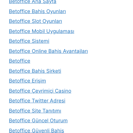
Betoffice Ana Sayfa
Betoffice Bahis Oyunları
Betoffice Slot Oyunları
Betoffice Mobil Uygulaması
Betoffice Sistemi
Betoffice Online Bahis Avantajları
Betoffice
Betoffice Bahis Şirketi
Betoffice Erişim
Betoffice Çevrimiçi Casino
Betoffice Twitter Adresi
Betoffice Site Tanıtımı
Betoffice Güncel Oturum
Betoffice Güvenli Bahis