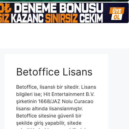
Betoffice Lisans
Betoffice, lisanslı bir sitedir. Lisans
bilgileri ise; Hit Entertainment B.V.
şirketinin 1668/JAZ Nolu Curacao
lisansı altında lisanslanmıştır.
Betoffice sitesine güvenli bir
şekilde giriş yapabilir, sitede