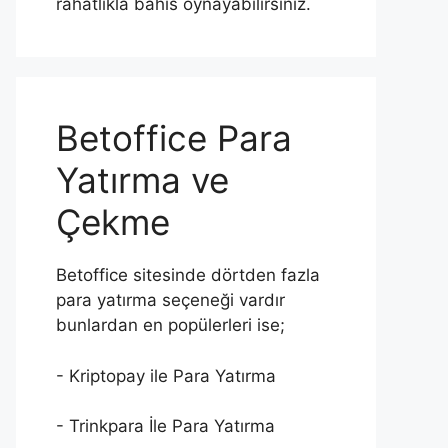
rahatlıkla bahis oynayabilirsiniz.
Betoffice Para
Yatırma ve
Çekme
Betoffice sitesinde dörtden fazla
para yatırma seçeneği vardır
bunlardan en popülerleri ise;
- Kriptopay ile Para Yatırma
- Trinkpara İle Para Yatırma