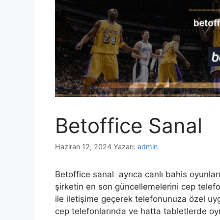
Betoffice Sanal
Haziran 12, 2024
Yazarı:
admin
Betoffice sanal ayrıca canlı bahis oyunları
şirketin en son güncellemelerini cep telef
ile iletişime geçerek telefonunuza özel uyg
cep telefonlarında ve hatta tabletlerde oy