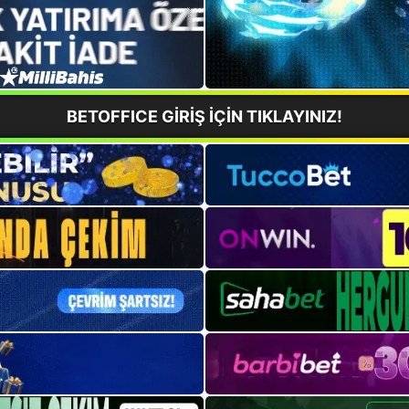
BETOFFICE GİRİŞ İÇİN TIKLAYINIZ!