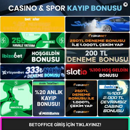
×
BETOFFICE GİRİŞ İÇİN TIKLAYINIZ!