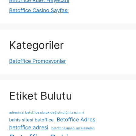
Betoffice Rulet Heyecanı
Betoffice Casino Sayfası
Kategoriler
Betoffice Promosyonlar
Etiket Bulutu
adresinizi betoffice olarak değiştirdiğiniz i̇çin mi
Betoffice Adres
bahis sitesi betoffice
betoffice adresi
betoffice amacı i̇ncelemeleri