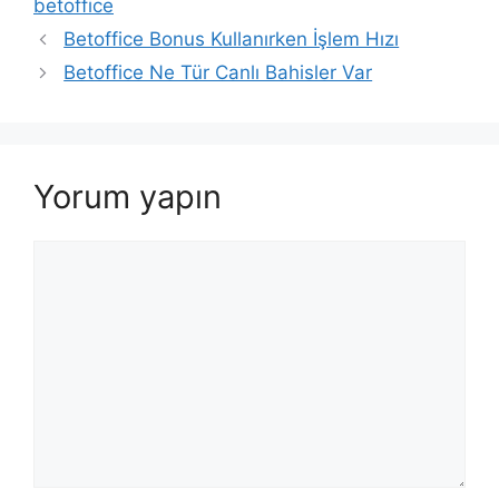
betoffice
Betoffice Bonus Kullanırken İşlem Hızı
Betoffice Ne Tür Canlı Bahisler Var
Yorum yapın
Yorum