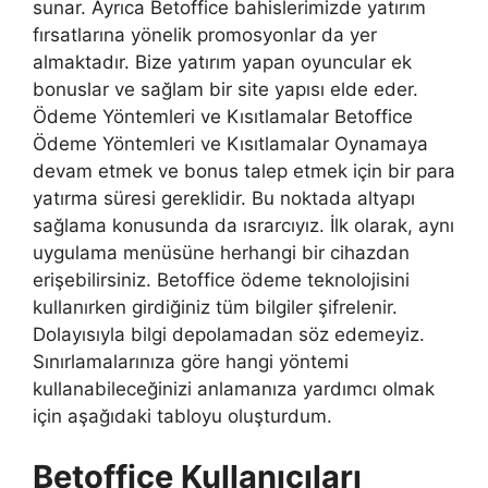
sunar. Ayrıca Betoffice bahislerimizde yatırım
fırsatlarına yönelik promosyonlar da yer
almaktadır. Bize yatırım yapan oyuncular ek
bonuslar ve sağlam bir site yapısı elde eder.
Ödeme Yöntemleri ve Kısıtlamalar Betoffice
Ödeme Yöntemleri ve Kısıtlamalar Oynamaya
devam etmek ve bonus talep etmek için bir para
yatırma süresi gereklidir. Bu noktada altyapı
sağlama konusunda da ısrarcıyız. İlk olarak, aynı
uygulama menüsüne herhangi bir cihazdan
erişebilirsiniz. Betoffice ödeme teknolojisini
kullanırken girdiğiniz tüm bilgiler şifrelenir.
Dolayısıyla bilgi depolamadan söz edemeyiz.
Sınırlamalarınıza göre hangi yöntemi
kullanabileceğinizi anlamanıza yardımcı olmak
için aşağıdaki tabloyu oluşturdum.
Betoffice Kullanıcıları