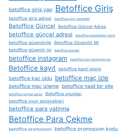
Betoffice Giriş
betoffice giris yap
betoffice giriş adresi
betoffice giriş seçeneği
Betoffice Güncel
Betoffice Güncel Adres
betoffice güncel adresi
betoffice güvenebilir misin
betoffice güvenilirlik
Betoffice Güvenilir Mi
betoffice güvenlir mi
betoffice hizmeti
betoffice instagram
betoffice i̇zin verilmiyor mu
Betoffice kayıt
betoffice kayıt i̇şlemi
betoffice maç izle
betoffice kaç oldu
betoffice maç izleme
betoffice nasil bir site
Betoffice oyunları
betoffice orijinal adres
betoffice oyun seçenekleri
betoffice para yatirma
Betoffice Para Çekme
betoffice promosyon kodu
betoffice promosyon