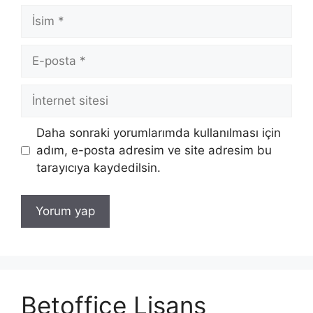
İsim
E-
posta
İnternet
sitesi
Daha sonraki yorumlarımda kullanılması için
adım, e-posta adresim ve site adresim bu
tarayıcıya kaydedilsin.
Betoffice Lisans