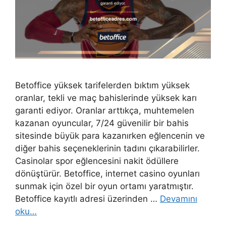
Betoffice yüksek tarifelerden bıktım yüksek
oranlar, tekli ve maç bahislerinde yüksek karı
garanti ediyor. Oranlar arttıkça, muhtemelen
kazanan oyuncular, 7/24 güvenilir bir bahis
sitesinde büyük para kazanırken eğlencenin ve
diğer bahis seçeneklerinin tadını çıkarabilirler.
Casinolar spor eğlencesini nakit ödüllere
dönüştürür. Betoffice, internet casino oyunları
sunmak için özel bir oyun ortamı yaratmıştır.
Betoffice kayıtlı adresi üzerinden …
Devamını
oku…