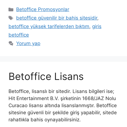
Kategoriler
Betoffice Promosyonlar
Etiketler
betoffice güvenilir bir bahis sitesidir
,
betoffice yüksek tarifelerden bıktım
,
giris
betoffice
Yorum yap
Betoffice Lisans
Betoffice, lisanslı bir sitedir. Lisans bilgileri ise;
Hit Entertainment B.V. şirketinin 1668/JAZ Nolu
Curacao lisansı altında lisanslanmıştır. Betoffice
sitesine güvenli bir şekilde giriş yapabilir, sitede
rahatlıkla bahis oynayabilirsiniz.