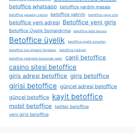
betoffice whatsapp
betoffice yardım masası
betoffice yatırım
betoffice yasadışı casino
betoffice yayın site
Betoffice yeni giriş
betoffice yeni adresi
Betoffice Üyelik Sonlandırma
betoffice ödül havuzu
Betoffice üyelik
betoffice üyelik sorunları
betoffice üye olmanın faydaları
betoffice şikâyeti
canli betoffice
betoffice şikâyette bulunmak nedir
casino sitesi betoffice
giris adresi betoffice
giris betoffice
girisi betoffice
güncel adresi betoffice
kayit betoffice
güncel betoffice
mobil betoffice
twitter betoffice
yeni giris betoffice