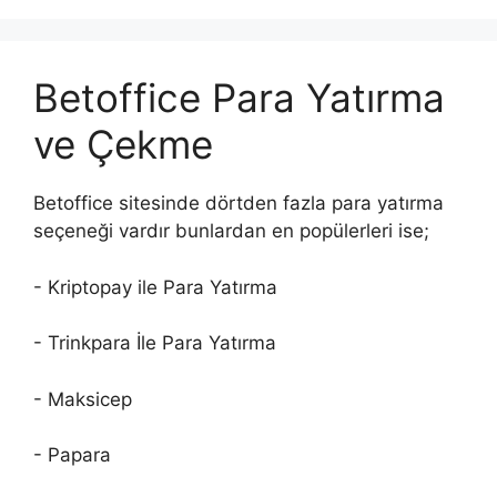
Betoffice Para Yatırma
ve Çekme
Betoffice sitesinde dörtden fazla para yatırma
seçeneği vardır bunlardan en popülerleri ise;
- Kriptopay ile Para Yatırma
- Trinkpara İle Para Yatırma
- Maksicep
- Papara