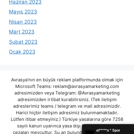
Haziran 2023
Mayıs 2023
Nisan 2023
Mart 2023
Şubat 2023
Ocak 2023
Avrasya'nın en büyük reklam platformunda olmak için
Microsoft Teams:
reklam@avrasyamarketing.com
adresimizden veya Telegram: @Avrasyamarketing
adresimizden irtibat kurabilirsiniz. (Tek iletişim
adreslerimiz teams / telegram ve mail adresimizdir.
Harici hiçbir iletişim adresimiz bulunmamaktadır.
Lütfen itibar etmeyiniz.) Türkiye yasalarına göre 7258
sayılı kanun uyarınca yasa dışı bahis oynamanın
cezaları mevcuttur. Şu an bulunduğunuz site hiç bir