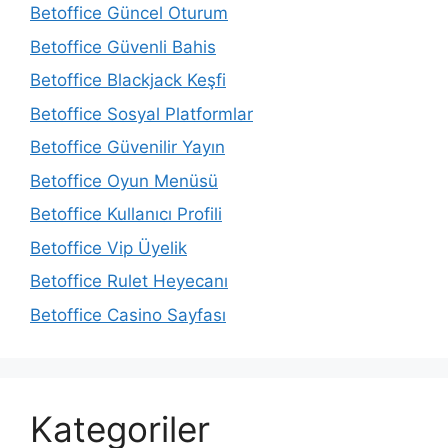
Betoffice Güncel Oturum
Betoffice Güvenli Bahis
Betoffice Blackjack Keşfi
Betoffice Sosyal Platformlar
Betoffice Güvenilir Yayın
Betoffice Oyun Menüsü
Betoffice Kullanıcı Profili
Betoffice Vip Üyelik
Betoffice Rulet Heyecanı
Betoffice Casino Sayfası
Kategoriler