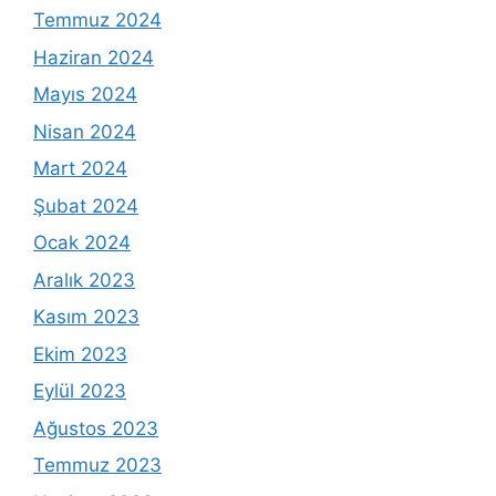
Temmuz 2024
Haziran 2024
Mayıs 2024
Nisan 2024
Mart 2024
Şubat 2024
Ocak 2024
Aralık 2023
Kasım 2023
Ekim 2023
Eylül 2023
Ağustos 2023
Temmuz 2023