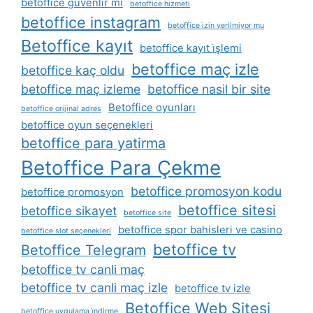
betoffice güvenlir mi
betoffice hizmeti
betoffice instagram
betoffice i̇zin verilmiyor mu
Betoffice kayıt
betoffice kayıt i̇şlemi
betoffice maç izle
betoffice kaç oldu
betoffice maç izleme
betoffice nasil bir site
Betoffice oyunları
betoffice orijinal adres
betoffice oyun seçenekleri
betoffice para yatirma
Betoffice Para Çekme
betoffice promosyon kodu
betoffice promosyon
betoffice sitesi
betoffice sikayet
betoffice site
betoffice spor bahisleri ve casino
betoffice slot seçenekleri
betoffice tv
Betoffice Telegram
betoffice tv canli maç
betoffice tv canli maç izle
betoffice tv izle
Betoffice Web Sitesi
betoffice uygulama i̇ndirme