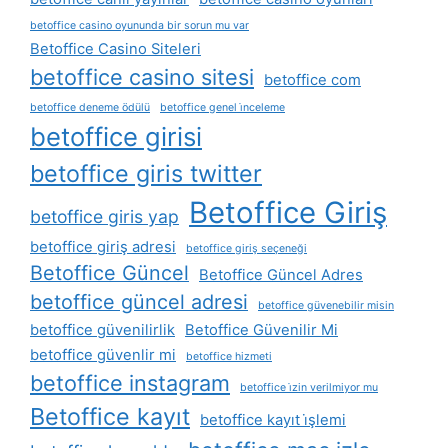
betoffice casino oyununda bir sorun mu var
Betoffice Casino Siteleri
betoffice casino sitesi
betoffice com
betoffice deneme ödülü
betoffice genel i̇nceleme
betoffice girisi
betoffice giris twitter
Betoffice Giriş
betoffice giris yap
betoffice giriş adresi
betoffice giriş seçeneği
Betoffice Güncel
Betoffice Güncel Adres
betoffice güncel adresi
betoffice güvenebilir misin
betoffice güvenilirlik
Betoffice Güvenilir Mi
betoffice güvenlir mi
betoffice hizmeti
betoffice instagram
betoffice i̇zin verilmiyor mu
Betoffice kayıt
betoffice kayıt i̇şlemi