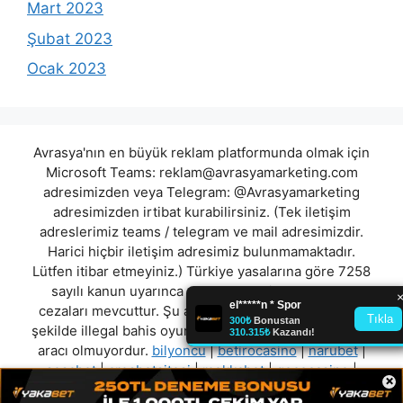
Mart 2023
Şubat 2023
Ocak 2023
Avrasya'nın en büyük reklam platformunda olmak için
Microsoft Teams:
reklam@avrasyamarketing.com
adresimizden veya Telegram: @Avrasyamarketing
adresimizden irtibat kurabilirsiniz. (Tek iletişim
adreslerimiz teams / telegram ve mail adresimizdir.
Harici hiçbir iletişim adresimiz bulunmamaktadır.
Lütfen itibar etmeyiniz.) Türkiye yasalarına göre 7258
sayılı kanun uyarınca yasa dışı bahis oynamanın
cezaları mevcuttur. Şu an bulunduğunuz site hiç bir
şekilde illegal bahis oyunları oynatmıyor ve oynamaya
aracı olmuyordur.
bilyoncu
|
betirocasino
|
narubet
|
sosabet
|
crosbetsitesi
|
mokkabet
|
gececasino
|
×
atlantisbahisgirisyap
"