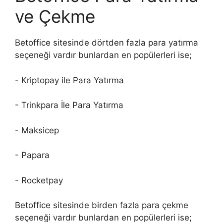
ve Çekme
Betoffice sitesinde dörtden fazla para yatırma
seçeneği vardır bunlardan en popülerleri ise;
- Kriptopay ile Para Yatırma
- Trinkpara İle Para Yatırma
- Maksicep
- Papara
- Rocketpay
Betoffice sitesinde birden fazla para çekme
seçeneği vardır bunlardan en popülerleri ise;