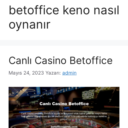
betoffice keno nasıl
oynanır
Canlı Casino Betoffice
Mayıs 24, 2023
Yazarı:
admin