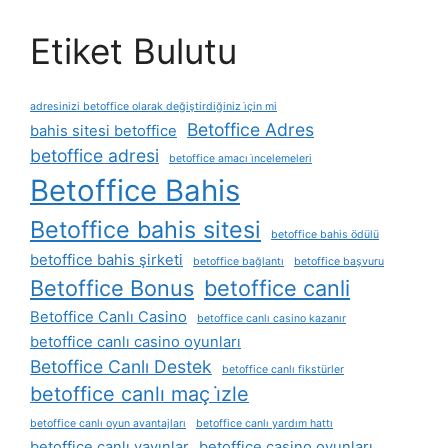
Etiket Bulutu
adresinizi betoffice olarak değiştirdiğiniz i̇çin mi
Betoffice Adres
bahis sitesi betoffice
betoffice adresi
betoffice amacı i̇ncelemeleri
Betoffice Bahis
Betoffice bahis sitesi
betoffice bahis ödülü
betoffice bahis şirketi
betoffice bağlantı
betoffice başvuru
Betoffice Bonus
betoffice canli
Betoffice Canlı Casino
betoffice canlı casino kazanır
betoffice canlı casino oyunları
Betoffice Canlı Destek
betoffice canlı fikstürler
betoffice canlı maç i̇zle
betoffice canlı oyun avantajları
betoffice canlı yardım hattı
betoffice canlı yayınlar
betoffice casino oyunları