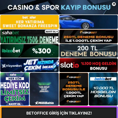
×
BETOFFICE GİRİŞ İÇİN TIKLAYINIZ!