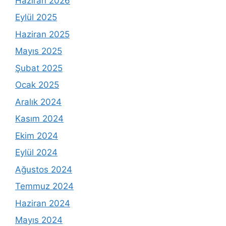
Haziran 2026
Eylül 2025
Haziran 2025
Mayıs 2025
Şubat 2025
Ocak 2025
Aralık 2024
Kasım 2024
Ekim 2024
Eylül 2024
Ağustos 2024
Temmuz 2024
Haziran 2024
Mayıs 2024