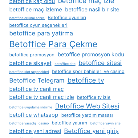
betoffice maç izle
betoffice kaç oldu
betoffice maç izleme
betoffice nasil bir site
Betoffice oyunları
betoffice orijinal adres
betoffice oyun seçenekleri
betoffice para yatirma
Betoffice Para Çekme
betoffice promosyon kodu
betoffice promosyon
betoffice sitesi
betoffice sikayet
betoffice site
betoffice spor bahisleri ve casino
betoffice slot seçenekleri
betoffice tv
Betoffice Telegram
betoffice tv canli maç
betoffice tv canli maç izle
betoffice tv izle
Betoffice Web Sitesi
betoffice uygulama i̇ndirme
betoffice whatsapp
betoffice yardım masası
betoffice yatırım
betoffice yasadışı casino
betoffice yayın site
Betoffice yeni giriş
betoffice yeni adresi