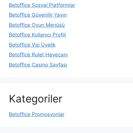
Betoffice Sosyal Platformlar
Betoffice Güvenilir Yayın
Betoffice Oyun Menüsü
Betoffice Kullanıcı Profili
Betoffice Vip Üyelik
Betoffice Rulet Heyecanı
Betoffice Casino Sayfası
Kategoriler
Betoffice Promosyonlar