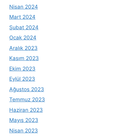
Nisan 2024
Mart 2024
Şubat 2024
Ocak 2024
Aralık 2023
Kasım 2023
Ekim 2023
Eylül 2023
Ağustos 2023
Temmuz 2023
Haziran 2023
Mayıs 2023
Nisan 2023